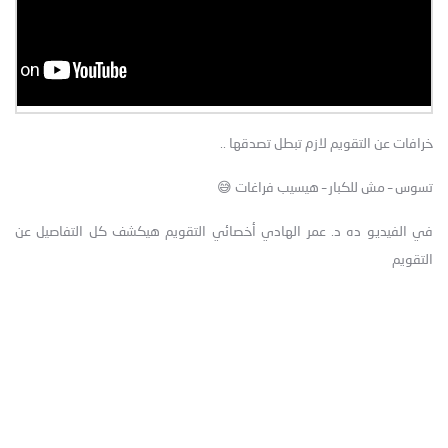
خرافات عن التقويم لازم تبطل تصدقها ..
تسوس – مش للكبار – هيسيب فراغات 😅
في الفيديو ده د. عمر الهادي أخصائي التقويم هيكشف كل التفاصيل عن
التقويم