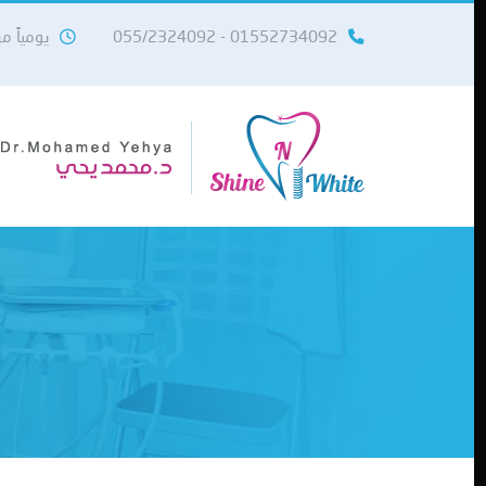
01552734092 - 055/2324092
يومياً من 10 صباحاً حتى 11