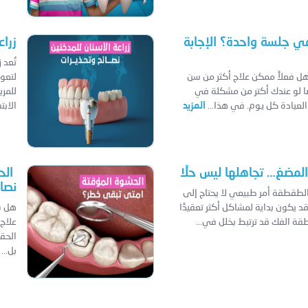
ي جلسة واحدة؟ الإجابة
زراع
تُعد 
هل فعلاً ممكن علاج أكثر من سن
لتعو
 لو عندك أكتر من مشكلة في
للمر
لعيادة كل يوم. في هذا...
المزيد
الابت
لمضغ… تجاهلها ليس حلًا
الح
نصا
لطقطقة أمر طبيعي لا يحتاج إلى
 يكون بداية لمشاكل أكثر تعقيدًا
هل س
ة الفك قد ترتبط بخلل في...
علاج،
الحق
بل...