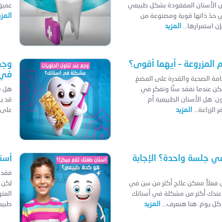
يض الأسنان المفقودة بشكل طبيعي
عميق…
في حدّ ذاتها قوية ومصنوعة من
المزي
 استمرارها...
المزيد
م المزروعة – أيهما أقوى؟
وجع
في 
امة الصحية والقدرة على المضغ
ن عندما نفقد سنًا ونفكر في
هل شع
رون: هل الأسنان الطبيعية أم
قد ي
الزراعة...
المزيد
على م
ي جلسة واحدة؟ الإجابة
أسن
فقدا
هل فعلاً ممكن علاج أكثر من سن في
لكن 
عندك أكتر من مشكلة في أسنانك
المت
كل يوم. هنا هنعرف...
المزيد
طبيع