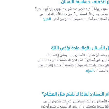
يزر لتخفيف حساسية الأسنان
عرت يومًا بألم مفاجئ عند شرب مشروب بارد أو ساخن؟
 تتجنب بعض الأطعمة خوفًا من ذلك الألم الحاد الذي
 أسنانك فجأة؟ , حساسية الأسنان من أكثر...
المزيد
 الأسنان بقوة: عادة تؤذي اللثة
ر يعتقد أن تنظيف الأسنان بقوة يعني إزالة البلاك
صول على أسنان أنظف، لكن الحقيقة عكس ذلك. غسل
نان بعنف باستخدام فرشاة قاسية أو ضغط زائد قد يضر
 والأسنان...
المزيد
ام الأسنان: لماذا لا تلتئم مثل العظام؟
م الأسنان من أكثر المواضيع التي تثير فضول الناس،
ًا عندما يكتشفون أن السن اذا حدث به كسر أو ضرر