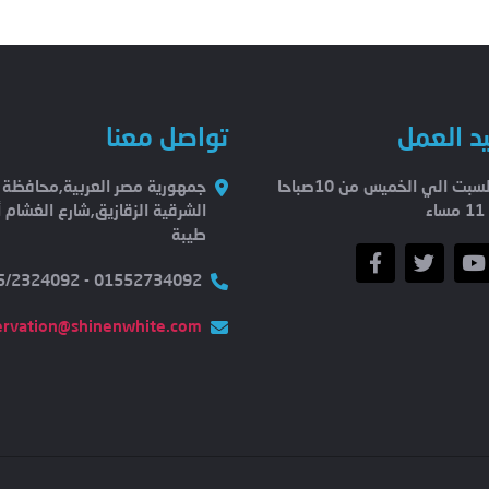
د العمل
تواصل معنا
من السبت الي الخميس من 10صباحا
جمهورية مصر العربية,محافظة
ء
الشرقية الزقازيق,شارع الغشام أ
طيبة
01552734092 - 055/2324092
ervation@shinenwhite.com