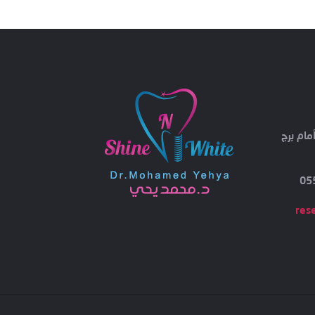
مام برج
res