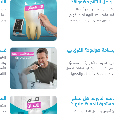
ار: هل النتائج مضمونة؟
الل
 تقويم الأسنان على أنه علاج
هل ش
ن فقط، لكن اليوم أصبح تقويم
, هل
الًا لتحسين شكل الابتسامة وصحة
يخترق
سامة هوليود؟ الفرق بين
غسل
الكثي
 لم يعد حلمًا بعيدًا أو مقتصرًا
والح
بح متاحًا بفضل تطور تقنيات تجميل
الأس
في تحسين شكل أسنانك والحصول
اللثة
ابعة الدورية: هل تحتاج
التئ
 مستمرة للحفاظ عليها؟
التئا
 من أقوى وأفضل الحلول لاستعادة
خصوص