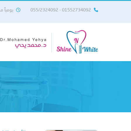
01552734092 - 055/2324092
يومياً من 10 صباحاً حتى 11