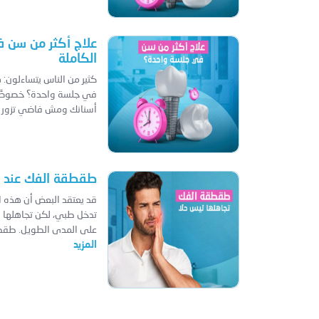
علاج أكثر من سن ف
الكاملة
كثير من الناس يتساءلون: 
في جلسة واحدة؟ خصوصًا
أسنانك ومش فاضي تزور ا
طقطقة الفك عند ا
قد يعتقد البعض أن هذه ا
تدخل طبي، لكن تجاهلها قد
على المدى الطويل. طقطق
المزيد