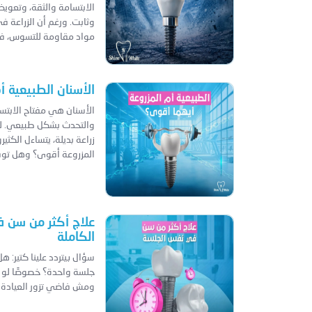
الابتسامة والثقة، وتعو
وثابت. ورغم أن الزراعة 
مواد مقاومة للتسوس، فإن
الأسنان الطبيعية أ
الأسنان هي مفتاح الابتس
والتحدث بشكل طبيعي. لك
زراعة بديلة، يتساءل الكثي
المزروعة أقوى؟ وهل توفر 
علاج أكثر من سن ف
الكاملة
سؤال بيتردد علينا كتير: 
جلسة واحدة؟ خصوصًا لو 
ومش فاضي تزور العيادة 