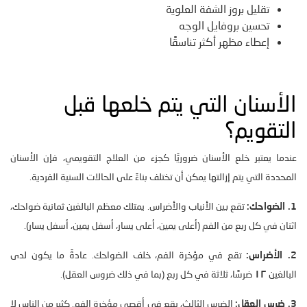
تقليل بروز الشفة العلوية
تحسين بروفايل الوجه
إعطاء مظهر أكثر تناسقًا
الأسنان التي يتم خلعها قبل
التقويم؟
عندما يعتبر خلع الأسنان ضروريًا كجزء من العلاج التقويمي، فإن الأسنان
المحددة التي يتم إزالتها يمكن أن تختلف بناءً على الحالات السنية الفردية.
1. الضواحك:
تقع بين الأنياب والأضراس. يمتلك معظم البالغين ثمانية ضواحك،
اثنان في كل ربع من الفم (أعلى يمين، أعلى يسار، أسفل يمين، أسفل يسار).
2. الأضراس:
تقع في مؤخرة الفم، خلف الضواحك. عادةً ما يكون لدى
البالغين
١٢
ضرسًا، ثلاثة في كل ربع (بما في ذلك ضروس العقل).
3. ضرس العقل:
الضرس الثالث، يقع في أقصى مؤخرة الفم. كثير من الناس لا