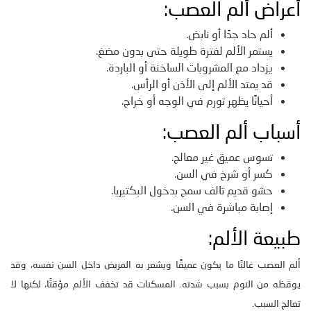
أعراض ألم العصب:
ألم حاد جدًا أو نابض.
يستمر الألم لفترة طويلة حتى بدون مضغ.
يزداد مع المشروبات الساخنة أو الباردة.
قد يمتد الألم إلى الأذن أو الرأس.
أحيانًا يظهر تورم في الوجه أو خراج.
أسباب ألم العصب:
تسوس عميق غير معالج.
كسر أو شرخ في السن.
حشو قديم تالف سمح بدخول البكتيريا.
إصابة مباشرة في السن.
طبيعة الألم:
ألم العصب غالبًا ما يكون عميقًا ويشعر به المريض داخل السن نفسه، وقد
يوقظه من النوم بسبب شدته. المسكنات قد تخفف الألم مؤقتًا، لكنها لا
تعالج السبب.