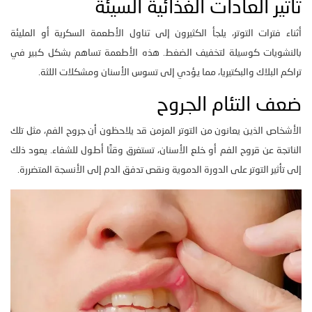
تأثير العادات الغذائية السيئة
أثناء فترات التوتر، يلجأ الكثيرون إلى تناول الأطعمة السكرية أو المليئة
بالنشويات كوسيلة لتخفيف الضغط. هذه الأطعمة تساهم بشكل كبير في
تراكم البلاك والبكتيريا، مما يؤدي إلى تسوس الأسنان ومشكلات اللثة.
ضعف التئام الجروح
الأشخاص الذين يعانون من التوتر المزمن قد يلاحظون أن جروح الفم، مثل تلك
الناتجة عن قروح الفم أو خلع الأسنان، تستغرق وقتًا أطول للشفاء. يعود ذلك
إلى تأثير التوتر على الدورة الدموية ونقص تدفق الدم إلى الأنسجة المتضررة.