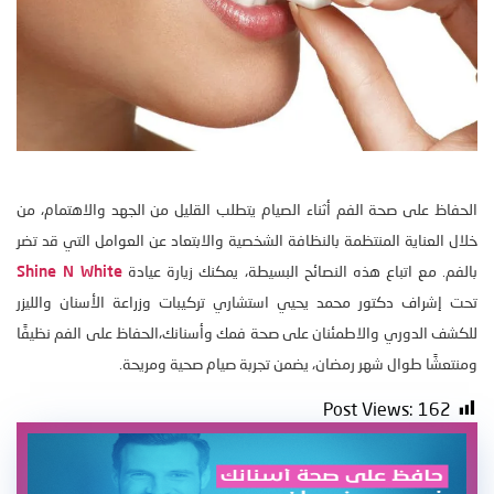
الحفاظ على صحة الفم أثناء الصيام يتطلب القليل من الجهد والاهتمام، من
خلال العناية المنتظمة بالنظافة الشخصية والابتعاد عن العوامل التي قد تضر
بالفم. مع اتباع هذه النصائح البسيطة، يمكنك زيارة عيادة
Shine N White
تحت إشراف دكتور محمد يحيي استشاري تركيبات وزراعة الأسنان والليزر
للكشف الدوري والاطمئنان على صحة فمك وأسنانك،الحفاظ على الفم نظيفًا
ومنتعشًا طوال شهر رمضان، يضمن تجربة صيام صحية ومريحة.
Post Views:
162