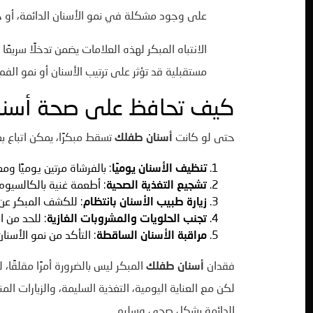
على وجود مشكلة في نمو الأسنان الدائمة، أو خ
الانتباه المبكر لهذه العلامات يضمن تدخلًا سريع
مستقبلية قد تؤثر على ترتيب الأسنان أو نمو ال
كيف تحافظ على صحة أسنا
حتى لو كانت
أسنان طفلك
تسقط مبكرًا، يمكن اتباع 
تنظيف الأسنان يوميًا
: بالفرشاة مرتين يوميًا و
تشجيع التغذية الصحية
: أطعمة غنية بالكالسيوم، ا
زيارة طبيب الأسنان بانتظام
: للكشف المبكر ع
تجنب الحلويات والمشروبات الغازية
: للحد من 
مراقبة الأسنان الساقطة
: التأكد من نمو الأسن
فقدان
أسنان طفلك
المبكر ليس بالضرورة أمرًا مقلقًا، لك
لكن مع العناية اليومية، التغذية السليمة، والزيارات 
الدائمة بشكل صحي وسليم.