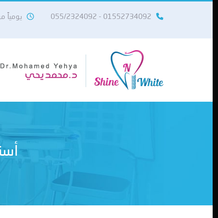
01552734092 - 055/2324092
يومياً من 10 صباحاً حتى 11
أسن