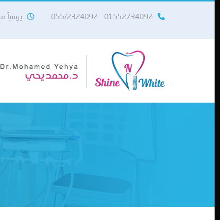
01552734092 - 055/2324092
يومياً من 10 صباحاً حتى 11