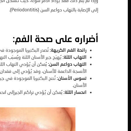
وإذا لم يتم ذلك فقد يزداد الأمر سوءًا، حيث تتشكل الج
إلى الإصابة بالتهاب دواعم السن (Periodontitis).
أضراره على صحة الفم
:
رائحة الفم الكريهة
:
تُصدر البكتيريا الموجودة في
التهاب اللثة
:
يُهيّج جير الأسنان اللثة ويُسبّب ال
التهاب دواعم السن
:
يُمكن أن يُؤدي التهاب الل
الأنسجة الداعمة للأسنان، وقد يُؤدي إلى فقدان 
تسوس الأسنان
:
تُنتج البكتيريا الموجودة في جير
الأسنان.
انحسار اللثة
:
يُمكن أن يُؤدي تراكم الجيرإلى انحس