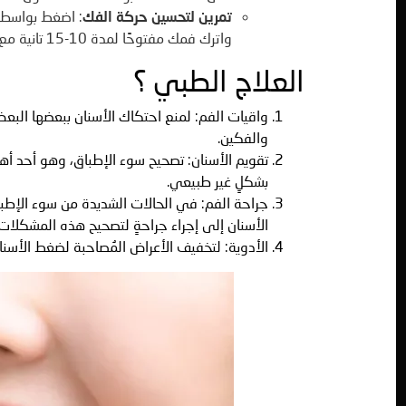
تمرين لتحسين حركة الفك
: اضغط بواسطة
واترك فمك مفتوحًا لمدة 10-15 تانية مع الضغط على المفصل، وأغلق فمك ببط
العلاج الطبي ؟
واقيات الفم: لمنع احتكاك الأسنان ببعضها البعض أ
والفكين.
تقويم الأسنان: تصحيح سوء الإطباق، وهو أحد أه
بشكلٍ غير طبيعي.
جراحة الفم: في الحالات الشديدة من سوء الإط
الأسنان إلى إجراء جراحةٍ لتصحيح هذه المشكلات.
الأدوية: لتخفيف الأعراض المُصاحبة لضغط الأسنان