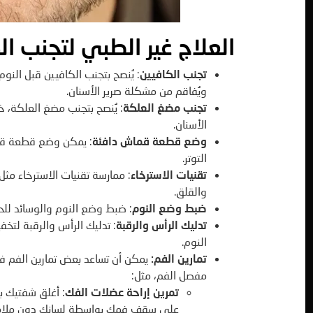
العلاج غير الطبي لتجنب ا
تجنب الكافيين
ويُفاقم من مشكلة صرير الأسنان.
تجنب مضغ العلكة
: يُنصح بتجنب مضغ العلكة، 
الأسنان.
وضع قطعة قماش دافئة
: يمكن وضع قطعة قم
التوتر.
تقنيات الاسترخاء
: ممارسة تقنيات الاسترخاء مثل ا
والقلق.
ضبط وضع النوم
: ضبط وضع النوم والوسائد لل
تدليك الرأس والرقبة
: تدليك الرأس والرقبة لتخف
النوم.
تمارين الفم:
يمكن أن تساعد بعض تمارين الفم في
مفصل الفم، مثل:
تمرين إراحة عضلات الفك
: أغلق شفتيك ب
على سقف فمك بواسطة لسانك دون ملامسة