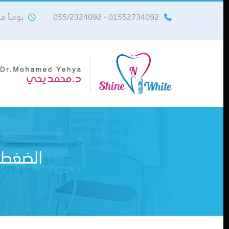
01552734092 - 055/2324092
يومياً من 10 صباحاً حتى 11
الضغط ع