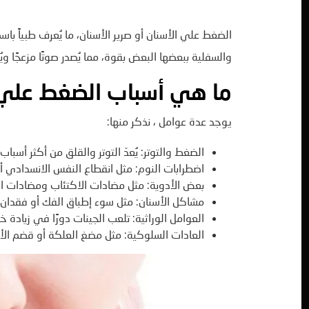
والسفلية ببعضها البعض بقوة، مما يُصدر صوتًا مزعجًا ويُ
ما هي أسباب الضغط علي 
يوجد عدة عوامل ، نذكر منها:
الضغط والتوتر: يُعدّ التوتر والقلق من أكثر أسبا
اضطرابات النوم: مثل انقطاع النفس الانسدادي أثن
بعض الأدوية: مثل مضادات الاكتئاب ومضادات ال
مشاكل الأسنان: مثل سوء إطباق الفك أو فقدان ا
العوامل الوراثية: تلعب الجينات دورًا في زيادة خط
العادات السلوكية: مثل مضغ العلكة أو قضم الأظ