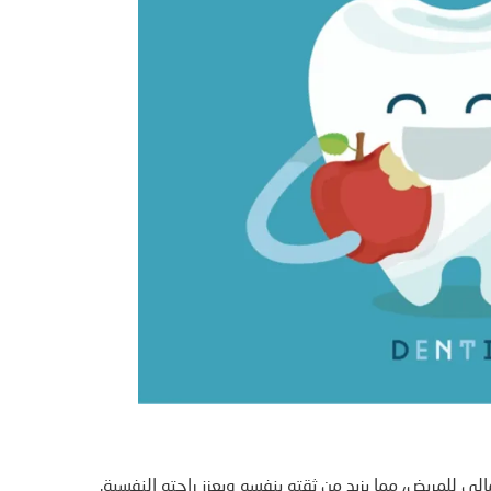
الي للمريض، مما يزيد من ثقته بنفسه ويعزز راحته النفسية.