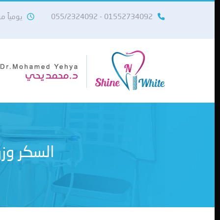
01552734092 - 055/2324092
يومياً من 10 صباحاً حتى 11
السكر وزر